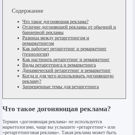
Содержание
Что такое догоняющая реклама?
Отличие догоняющей рекламы от обычной и
баннерной рекламы
Разница между ретаргетингом и
ремаркетингом
Как работает ретаргетинг и ремаркетинг
(технология)
Как настроить ретаргетинг и ремаркетинг
Виды ретаргетинга и ремаркетинга
Динамический ретаргетинг и ремаркетинг
Когда и для чего использовать догоняющую
рекламу?
Запрещенные темы для ретаргетинга
Что такое догоняющая реклама?
Термин «догоняющая реклама» не используется
маркетологами, чаще вы услышите «ретаргетинг» или
«ретаргетинговая реклама». Такая реклама может быть