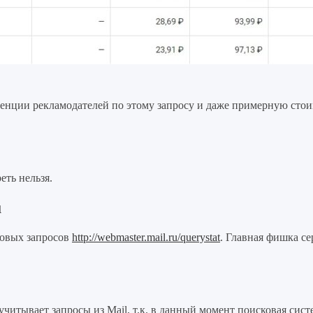
ренции рекламодателей по этому запросу и даже примерную стои
еть нельзя.
u
ковых запросов
http://webmaster.mail.ru/querystat
. Главная фишка се
итывает запросы из Mail, т.к. в данный момент поисковая систе