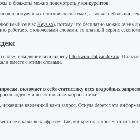
осы и бюджеты можно подсмотреть у конкурентов
.
осов в популярных поисковых системах, а так же небольшие секр
й любимый сейчас
Keys.so)
, потому-что бесплатно можно очень д
но работаете с ключевыми словами, то платный сервис сэконом
ндекс
р слов», находящийся по адресу
http://wordstat.yandex.ru/
. Пользов
кали вместе с этими словами.
апросам, включает в себя статистику всех подробных запросо
росов яндекс» и все остальные запросы ниже.
, искавшие введенный вами запрос. Откуда берется эта информа
ести ее в кавычках «фраза». Так, конкретно запрос «статистика 